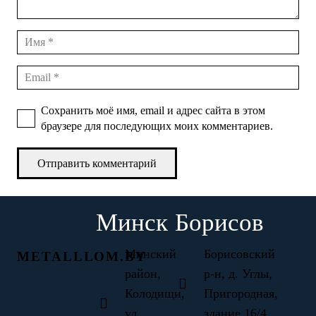
Сохранить моё имя, email и адрес сайта в этом
браузере для последующих моих комментариев.
Отправить комментарий
Минск
Борисов
Минский
Борисовский
METALLLOM.BY
район,
р-н, д. Углы,
Колодищи,
Пригородная,
ул.
здание 16/4