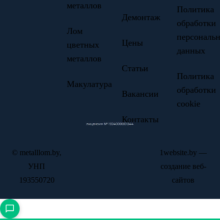
металлов
Политика
Демонтаж
обработки
Лом
персональ
Цены
цветных
данных
металлов
Статьи
Политика
Макулатура
обработки
Вакансии
cookie
Контакты
© metalllom.by,
1website.by —
УНП
создание веб-
193550720
сайтов